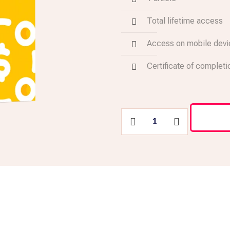
Total lifetime access
Access on mobile dev
Certificate of completi
Marketing
Strategy
quantity