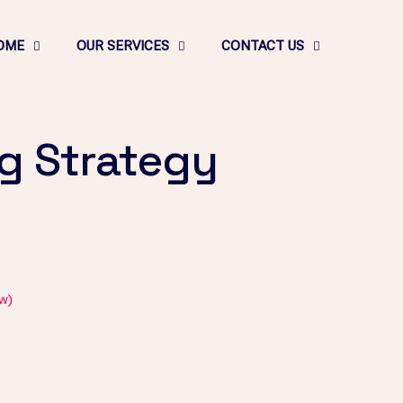
OME
OUR SERVICES
CONTACT US
g Strategy
w)